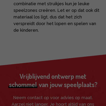
combinatie met struikjes kun je leuke
speelzones creëren. Let er op dat ook dit
materiaal los ligt, dus dat het zich
verspreidt door het lopen en spelen van
de kinderen.
Vrijblijvend ontwerp met
schommel
van jouw speelplaats?
Neem contact op voor advies op maat.
Aarzel niet langer. Je hoort altijd van ons