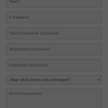
(Vereist)
E-
mailadres
(Vereist)
Telefoonnummer
Woonplaats
Organisatie
Waar
wil
je
Bericht
advies
over
ontvangen?