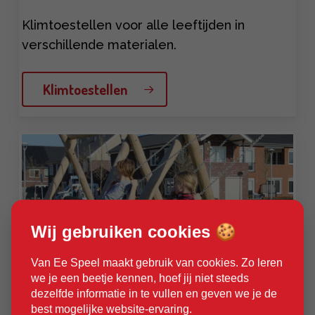
Klimtoestellen voor alle leeftijden in
verschillende materialen.
Klimtoestellen
Learn
more
Wij gebruiken cookies 🍪
Van Ee Speel maakt gebruik van cookies. Zo leren
we je een beetje kennen, hoef jij niet steeds
dezelfde informatie in te vullen en geven we je de
best mogelijke website-ervaring.
Schommels