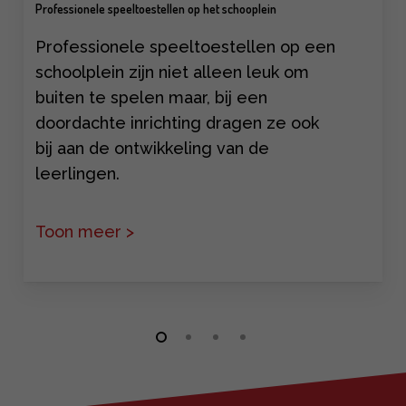
Professionele speeltoestellen op het schooplein
Professionele speeltoestellen op een
schoolplein zijn niet alleen leuk om
buiten te spelen maar, bij een
doordachte inrichting dragen ze ook
bij aan de ontwikkeling van de
leerlingen.
Bij een doordachte inrichting houden
Toon meer >
we rekening met verschillende
dingen. Een afwisselend aanbod aan
professionele speeltoestellen buiten
op het schoolplein zorgt onder
andere voor onbewuste ontwikkeling
tijdens het spelen.
Minder verveling
op het plein, zodat er minder ruzie is