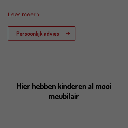
Ook het meubilair op de speelplaats draagt
Lees meer >
zijn steentje bij in het totaalconcept van onze
competentie-ontwikkeling. Op de juiste
Persoonlijk advies
manier plaatsen van het goede meubilair
versterkt het sociale aspect op de speelplek.
Niet alleen voor kinderen maar ook voor de
volwassenen die op deze rustplekken
contact kunnen maken.
Hier hebben kinderen al mooi
meubilair