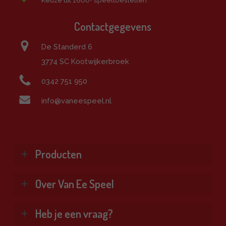
Contactgegevens
De Standerd 6
3774 SC Kootwijkerbroek
0342 751 950
info@vaneespeel.nl
Producten
Klimtoestellen
Over Van Ee Speel
Glijbanen
Schommels
Wie zijn wij?
Heb je een vraag?
Combinatietoestellen
Veel gestelde vragen