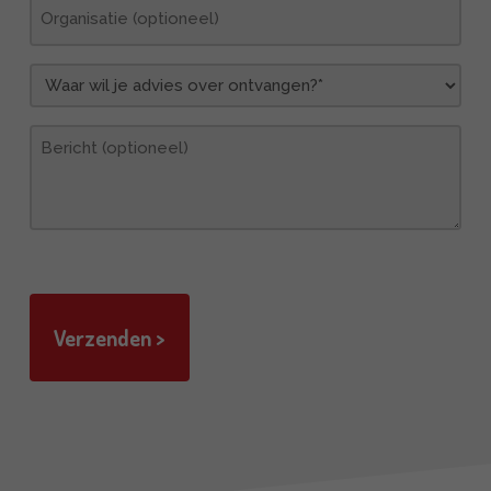
Organisatie
Waar
wil
je
Bericht
advies
over
ontvangen?
(Vereist)