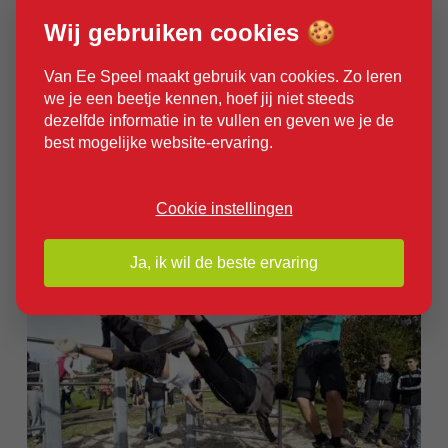
Wij gebruiken cookies 🍪
Tijdens de gymlessen in het voortgezet
onderwijs komen verschillende
Van Ee Speel maakt gebruik van cookies. Zo leren
we je een beetje kennen, hoef jij niet steeds
competenties samen. Afwisseling in sport en
dezelfde informatie in te vullen en geven we je de
spel zorgt ervoor dat leerlingen zich breed
best mogelijke website-ervaring.
blijven ontwikkelen.
Cookie instellingen
Ja, ik wil de beste ervaring