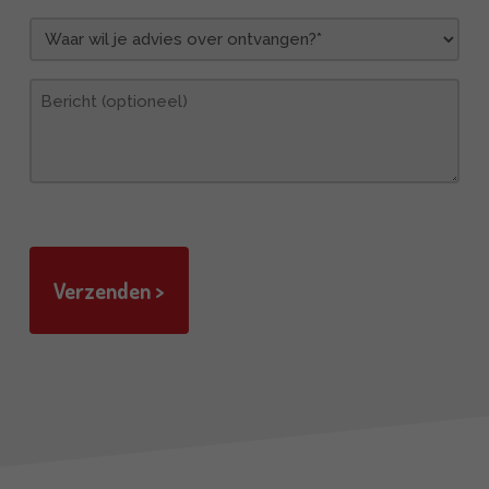
Waar
wil
je
Bericht
advies
over
ontvangen?
(Vereist)