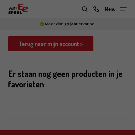
Skip
phone
Menu
to
zoeken
main
Meer dan
30 jaar
ervaring
content
Terug naar mijn account >
Er staan nog geen producten in je
favorieten