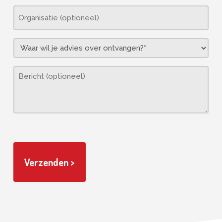
Organisatie
Waar
wil
je
Bericht
advies
over
ontvangen?
(Vereist)