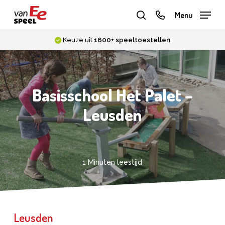
Skip
phone
Menu
to
zoeken
main
Keuze uit
1600+ speeltoestellen
content
Basisschool Het Palet –
Leusden
1 Minuten leestijd
Leusden