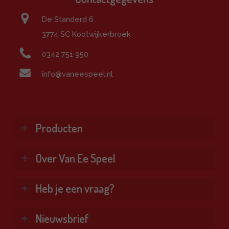
De Standerd 6
3774 SC Kootwijkerbroek
0342 751 950
info@vaneespeel.nl
Producten
Klimtoestellen
Over Van Ee Speel
Glijbanen
Schommels
Wie zijn wij?
Heb je een vraag?
Combinatietoestellen
Veel gestelde vragen
Kennisbank
Vind je antwoord snel en makkelijk op onze
Nieuwsbrief
Bekijk alle producten ❯
klantenservice pagina.