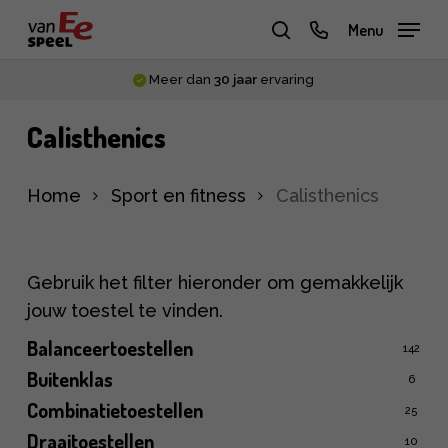
Skip
phone
Menu
to
zoeken
main
Meer dan
30 jaar
ervaring
content
Calisthenics
Home
Sport en fitness
Calisthenics
Gebruik het filter hieronder om gemakkelijk
jouw toestel te vinden.
Balanceertoestellen
142
Buitenklas
6
Combinatietoestellen
25
Draaitoestellen
10