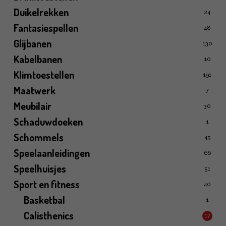
Duikelrekken
24
Fantasiespellen
48
Glijbanen
130
Kabelbanen
10
Klimtoestellen
191
Maatwerk
7
Meubilair
30
Schaduwdoeken
1
Schommels
45
Speelaanleidingen
66
Speelhuisjes
51
Sport en fitness
40
Basketbal
1
Calisthenics
17