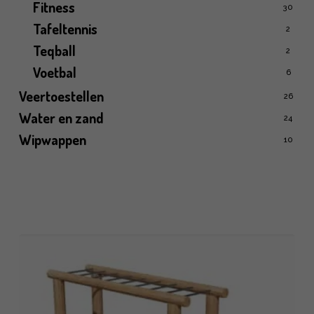
Fitness
30
Tafeltennis
2
Teqball
2
Voetbal
6
Veertoestellen
26
Water en zand
24
Wipwappen
10
Volledig assortiment