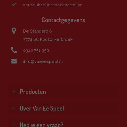
Keuze uit 1600+ speeltoestellen
Contactgegevens
De Standerd 6
3774 SC Kootwijkerbroek
0342 751 950
info@vaneespeel.nl
Producten
Klimtoestellen
Over Van Ee Speel
Glijbanen
Schommels
Wie zijn wij?
Heb je een vraag?