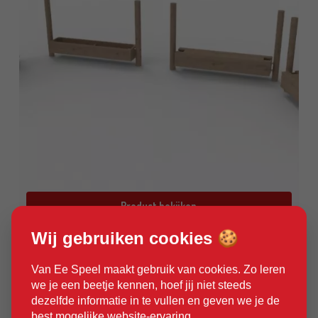
Product bekijken
Wij gebruiken cookies 🍪
Speelaanleiding Senses Garden Robinia
Van Ee Speel maakt gebruik van cookies. Zo leren
we je een beetje kennen, hoef jij niet steeds
dezelfde informatie in te vullen en geven we je de
best mogelijke website-ervaring.