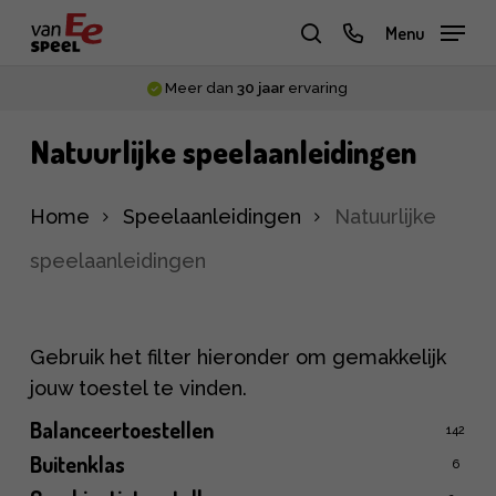
Skip
phone
Menu
to
zoeken
main
Meer dan
30 jaar
ervaring
content
Natuurlijke speelaanleidingen
Home
Speelaanleidingen
Natuurlijke
speelaanleidingen
Gebruik het filter hieronder om gemakkelijk
jouw toestel te vinden.
Balanceertoestellen
142
Buitenklas
6