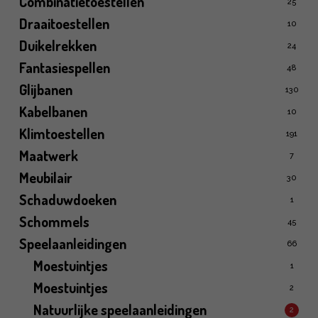
Combinatietoestellen
25
Draaitoestellen
10
Duikelrekken
24
Fantasiespellen
48
Glijbanen
130
Kabelbanen
10
Klimtoestellen
191
Maatwerk
7
Meubilair
30
Schaduwdoeken
1
Schommels
45
Speelaanleidingen
66
Moestuintjes
1
Moestuintjes
2
Natuurlijke speelaanleidingen
2