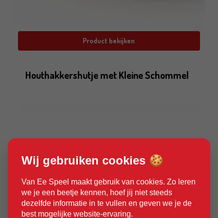
Product bekijken
Houthakkershutje met Kleine Schommel
Wij gebruiken cookies 🍪
Van Ee Speel maakt gebruik van cookies. Zo leren
we je een beetje kennen, hoef jij niet steeds
dezelfde informatie in te vullen en geven we je de
best mogelijke website-ervaring.