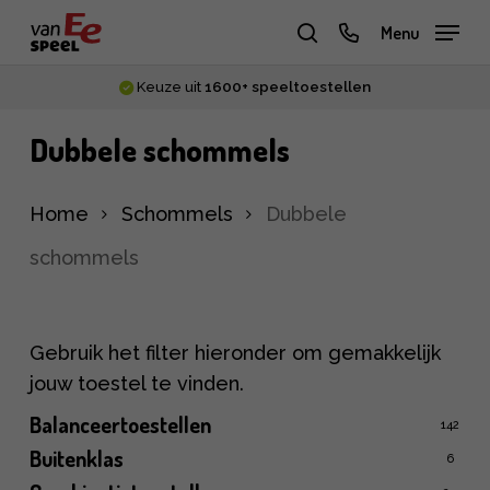
Skip
phone
Menu
to
zoeken
main
Meer dan
30 jaar
ervaring
content
Dubbele schommels
Home
Schommels
Dubbele
schommels
Gebruik het filter hieronder om gemakkelijk
jouw toestel te vinden.
Balanceertoestellen
142
Buitenklas
6