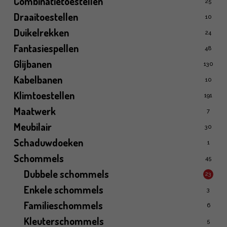
Combinatietoestellen
25
Draaitoestellen
10
Duikelrekken
24
Fantasiespellen
48
Glijbanen
130
Kabelbanen
10
Klimtoestellen
191
Maatwerk
7
Meubilair
30
Schaduwdoeken
1
Schommels
45
Dubbele schommels
23
Enkele schommels
3
Familieschommels
6
Kleuterschommels
5