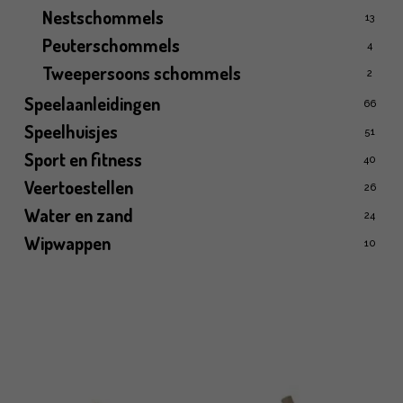
Nestschommels
13
Peuterschommels
4
Tweepersoons schommels
2
Speelaanleidingen
66
Speelhuisjes
51
Sport en fitness
40
Veertoestellen
26
Water en zand
24
Wipwappen
10
Volledig assortiment