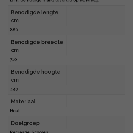
I.v.m. de huidige markt levertijd op aanvraag.
Benodigde lengte
cm
880
Benodigde breedte
cm
710
Benodigde hoogte
cm
440
Materiaal
Hout
Doelgroep
Recreatie, Scholen