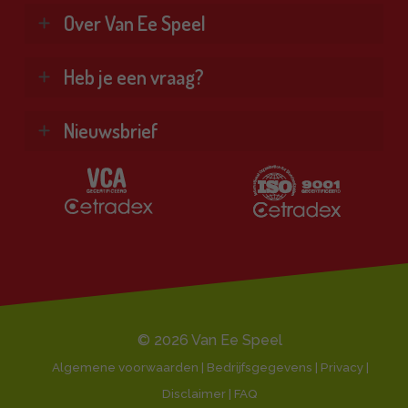
Klimtoestellen
Over Van Ee Speel
Glijbanen
Schommels
Wie zijn wij?
Heb je een vraag?
Combinatietoestellen
Veel gestelde vragen
Kennisbank
Vind je antwoord snel en makkelijk op onze
Nieuwsbrief
Bekijk alle producten ❯
klantenservice pagina.
Al onze diensten ❯
Ontvang de beste aanbiedingen en persoonlijk
Naar de klantenservice
advies.
Klantbeoordeling 9,1/10
E-
mailadres
© 2026 Van Ee Speel
Algemene voorwaarden | Bedrijfsgegevens | Privacy |
Disclaimer |
FAQ