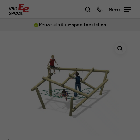
Skip
phone
Menu
to
zoeken
main
Keuze uit
1600+ speeltoestellen
content