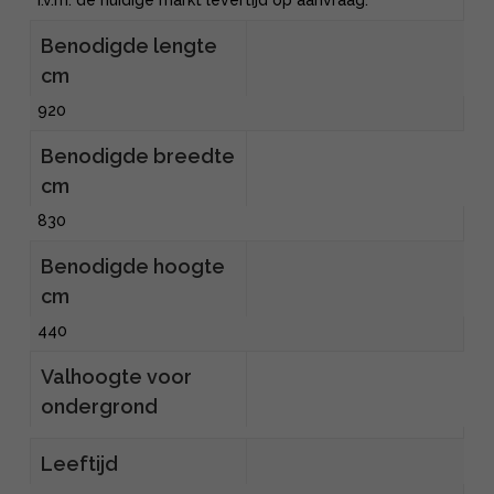
I.v.m. de huidige markt levertijd op aanvraag.
Benodigde lengte
cm
920
Benodigde breedte
cm
830
Benodigde hoogte
cm
440
Valhoogte voor
ondergrond
Leeftijd