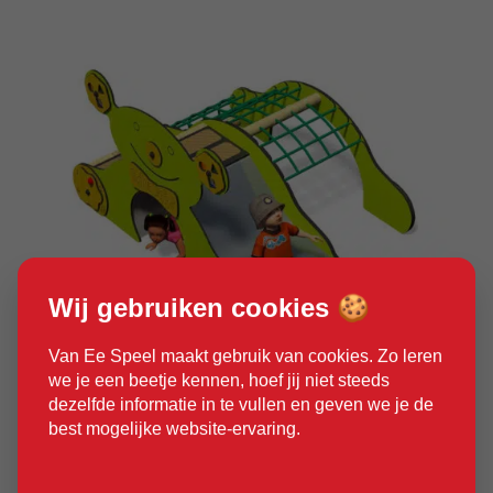
Wij gebruiken cookies 🍪
Van Ee Speel maakt gebruik van cookies. Zo leren
we je een beetje kennen, hoef jij niet steeds
Product bekijken
dezelfde informatie in te vullen en geven we je de
best mogelijke website-ervaring.