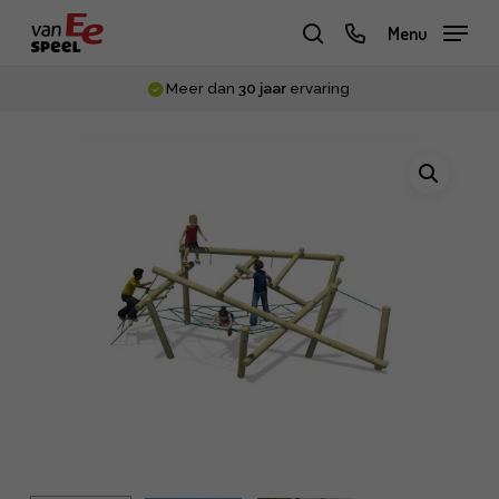
Skip
phone
Menu
to
zoeken
main
Meer dan
30 jaar
ervaring
content