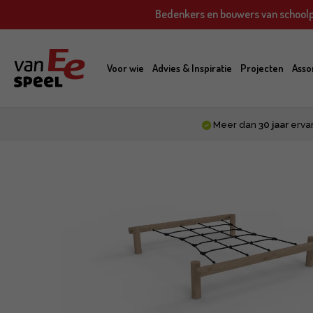
Skip
Bedenkers en bouwers van schoolp
to
main
content
Voor wie
Advies & Inspiratie
Projecten
Asso
Meer dan
30 jaar
erva