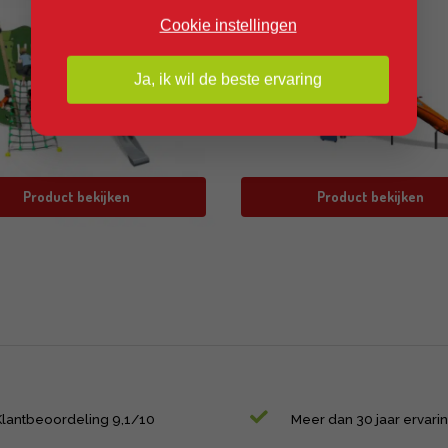
Cookie instellingen
Ja, ik wil de beste ervaring
Product bekijken
Product bekijken
Klantbeoordeling 9,1/10
Meer dan 30 jaar ervari