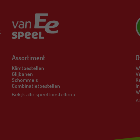
Assortiment
O
Klimtoestellen
Wi
Glijbanen
V
Schommels
K
Combinatietoestellen
In
W
Bekijk alle speeltoestellen >
A