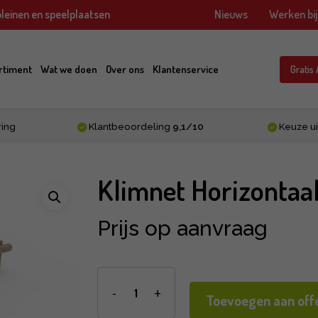
leinen en speelplaatsen
Nieuws
Werken bi
rtiment
Wat we doen
Over ons
Klantenservice
Gratis
ring
Klantbeoordeling
9,1/10
Keuze ui
Klimnet Horizontaa
Prijs op aanvraag
Toevoegen aan offe