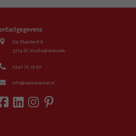
ontactgegevens
De Standerd 6
3774 SC Kootwijkerbroek
0342 75 19 50
info@vaneespeel.nl