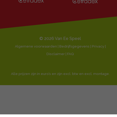
Klantbeoordeling 9,1/10
E-
mailadres
© 2026 Van Ee Speel
Algemene voorwaarden | Bedrijfsgegevens | Privacy |
Disclaimer |
FAQ
Alle prijzen zijn in euro’s en zijn excl. btw en excl. montage.