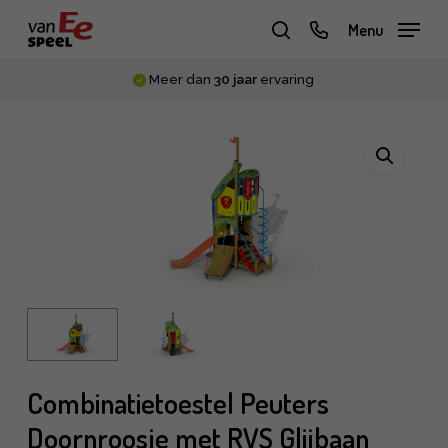
Skip
phone
Menu
to
zoeken
main
Meer dan
30 jaar
ervaring
content
Combinatietoestel Peuters
Doornroosje met RVS Glijbaan