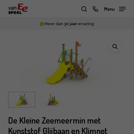
Skip
phone
Menu
to
zoeken
main
Meer dan
30 jaar
ervaring
content
De Kleine Zeemeermin met
Kunststof Glijbaan en Klimnet