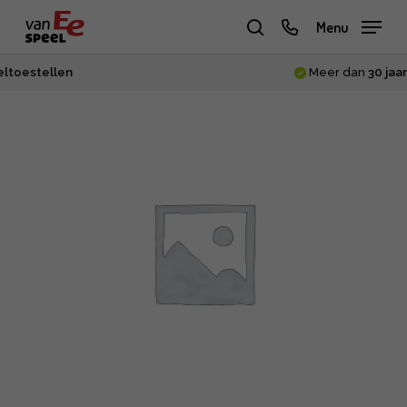
Skip
phone
Menu
to
zoeken
main
Meer dan
30 jaar
ervaring
content