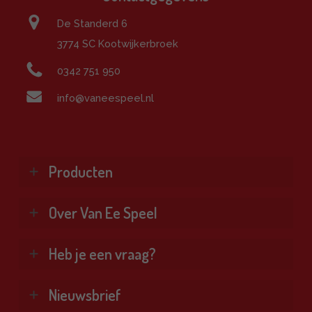
De Standerd 6
3774 SC Kootwijkerbroek
0342 751 950
info@vaneespeel.nl
Producten
Klimtoestellen
Over Van Ee Speel
Glijbanen
Schommels
Wie zijn wij?
Heb je een vraag?
Combinatietoestellen
Veel gestelde vragen
Kennisbank
Vind je antwoord snel en makkelijk op onze
Nieuwsbrief
Bekijk alle producten ❯
klantenservice pagina.