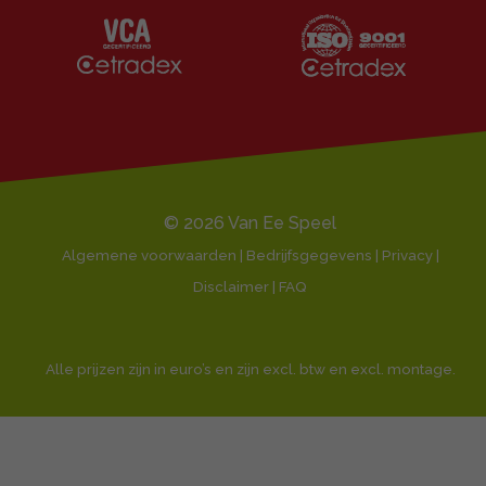
Al onze diensten ❯
Ontvang de beste aanbiedingen en persoonlijk
Naar de klantenservice
advies.
Klantbeoordeling 9,1/10
E-
mailadres
© 2026 Van Ee Speel
Algemene voorwaarden | Bedrijfsgegevens | Privacy |
Disclaimer |
FAQ
Alle prijzen zijn in euro’s en zijn excl. btw en excl. montage.