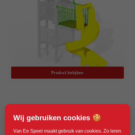
Product bekijken
Wij gebruiken cookies 🍪
Van Ee Speel maakt gebruik van cookies. Zo leren