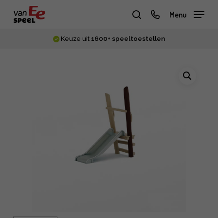
Skip
phone
Menu
to
zoeken
main
Keuze uit
1600+ speeltoestellen
content