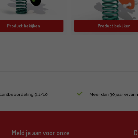
Product bekijken
Product bekijken
Klantbeoordeling 9,1/10
Meer dan 30 jaar ervari
Meld je aan voor onze
C