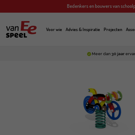
Skip
Bedenkers en bouwers van schoolp
to
main
content
Voor wie
Advies & Inspiratie
Projecten
Asso
Meer dan
30 jaar
erva