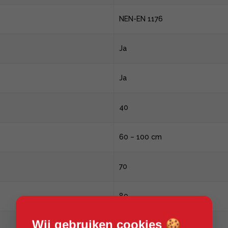
NEN-EN 1176
Ja
Ja
40
60 – 100 cm
70
80
Wij gebruiken cookies 🍪
110