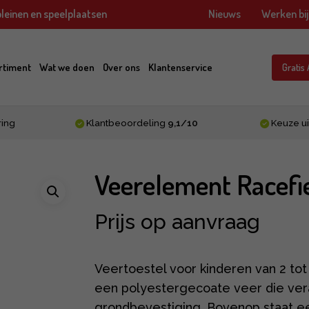
leinen en speelplaatsen
Nieuws
Werken bi
rtiment
Wat we doen
Over ons
Klantenservice
Gratis
ring
Klantbeoordeling
9,1/10
Keuze ui
Veerelement Racefi
Prijs op aanvraag
Veertoestel voor kinderen van 2 tot
een polyestergecoate veer die ver
grondbevestiging. Bovenop staat ee