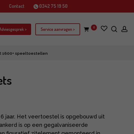
j
Contact
0342 75 19 50
zoek
ac
0
item
 Adviesgesprek >
Service aanvragen >
t
1600+ speeltoestellen
ets
 6 jaar. Het veertoestel is opgebouwd uit
ankerd is op een gegalvaniseerde
n figuratief zitelement gemonteerd in