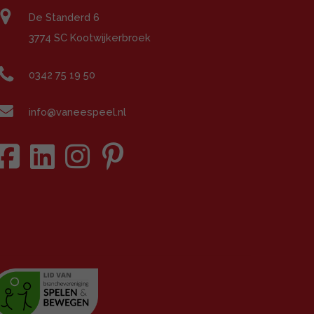
De Standerd 6
3774 SC Kootwijkerbroek
0342 75 19 50
info@vaneespeel.nl