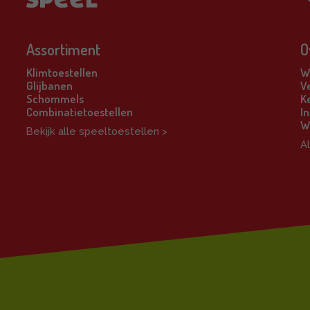
Assortiment
O
Klimtoestellen
Wi
Glijbanen
V
Schommels
K
Combinatietoestellen
In
W
Bekijk alle speeltoestellen >
A