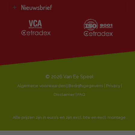
Kennisbank
Vind je antwoord snel en makkelijk op onze
Nieuwsbrief
Bekijk alle producten ❯
klantenservice pagina.
Al onze diensten ❯
Ontvang de beste aanbiedingen en persoonlijk
Naar de klantenservice
advies.
Klantbeoordeling 9,1/10
E-
mailadres
© 2026 Van Ee Speel
Algemene voorwaarden | Bedrijfsgegevens | Privacy |
Disclaimer |
FAQ
Alle prijzen zijn in euro’s en zijn excl. btw en excl. montage.