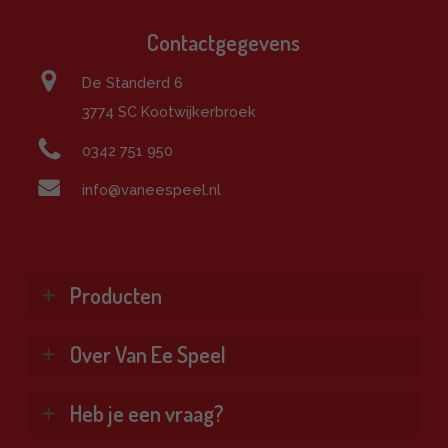
Contactgegevens
De Standerd 6
3774 SC Kootwijkerbroek
0342 751 950
info@vaneespeel.nl
Producten
Klimtoestellen
Over Van Ee Speel
Glijbanen
Schommels
Wie zijn wij?
Heb je een vraag?
Combinatietoestellen
Veel gestelde vragen