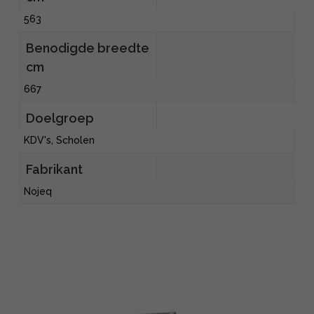
563
Benodigde breedte
cm
667
Doelgroep
KDV's, Scholen
Fabrikant
Nojeq