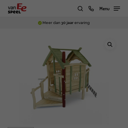
Skip
phone
Menu
to
zoeken
main
Meer dan
30 jaar
ervaring
content