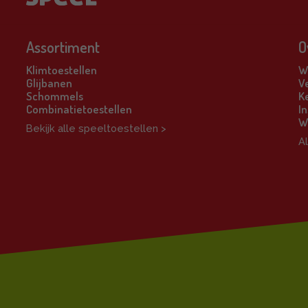
Assortiment
O
Klimtoestellen
Wi
Glijbanen
V
Schommels
K
Combinatietoestellen
In
W
Bekijk alle speeltoestellen >
A