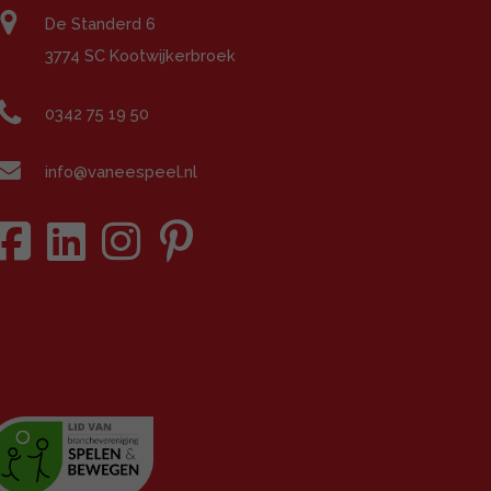
De Standerd 6
3774 SC Kootwijkerbroek
0342 75 19 50
info@vaneespeel.nl