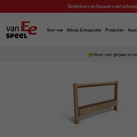
Skip
Bedenkers en bouwers van schoolp
to
main
content
Voor wie
Advies & Inspiratie
Projecten
Asso
Meer dan
30 jaar
erva