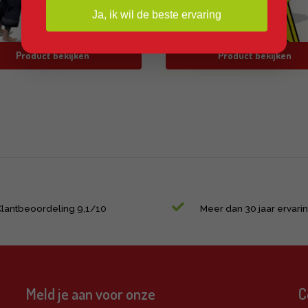
Ja, ik wil de beste ervaring
Product bekijken
Product bekijken
Klantbeoordeling 9,1/10
Meer dan 30 jaar ervari
Meld je aan voor onze
C