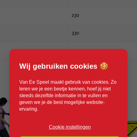
230
330
530
Wij gebruiken cookies 🍪
Van Ee Speel maakt gebruik van cookies. Zo
leren we je een beetje kennen, hoef jij niet
steeds dezelfde informatie in te vullen en
geven we je de best mogelijke website-
ervaring.
Cookie instellingen