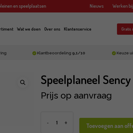
leinen en speelplaatsen
Nieuws
Werken bi
rtiment
Wat we doen
Over ons
Klantenservice
Gratis
ring
Klantbeoordeling
9,1/10
Keuze ui
Speelplaneel Sency
Prijs op aanvraag
Toevoegen aan offe