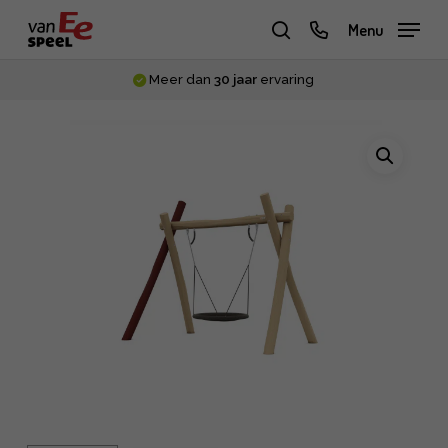
Skip
phone
Menu
to
zoeken
main
Meer dan
30 jaar
ervaring
content