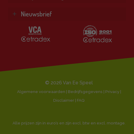
Combinatietoestellen
Veel gestelde vragen
Kennisbank
Vind je antwoord snel en makkelijk op onze
Nieuwsbrief
Bekijk alle producten ❯
klantenservice pagina.
Al onze diensten ❯
Ontvang de beste aanbiedingen en persoonlijk
Naar de klantenservice
advies.
Klantbeoordeling 9,1/10
E-
mailadres
© 2026 Van Ee Speel
Algemene voorwaarden | Bedrijfsgegevens | Privacy |
Disclaimer |
FAQ
Alle prijzen zijn in euro’s en zijn excl. btw en excl. montage.