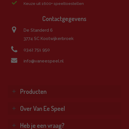
Keuze uit 1600+ speeltoestellen
Contactgegevens
De Standerd 6
3774 SC Kootwijkerbroek
0342 751 950
info@vaneespeel.nl
Producten
Klimtoestellen
Over Van Ee Speel
Glijbanen
Schommels
Wie zijn wij?
Heb je een vraag?