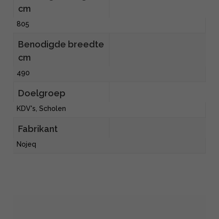
cm
805
Benodigde breedte
cm
490
Doelgroep
KDV's, Scholen
Fabrikant
Nojeq