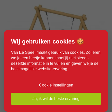
Wij gebruiken cookies 🍪
Van Ee Speel maakt gebruik van cookies. Zo leren
we je een beetje kennen, hoef jij niet steeds
dezelfde informatie in te vullen en geven we je de
best mogelijke website-ervaring.
Product bekijken
Cookie instellingen
Ja, ik wil de beste ervaring