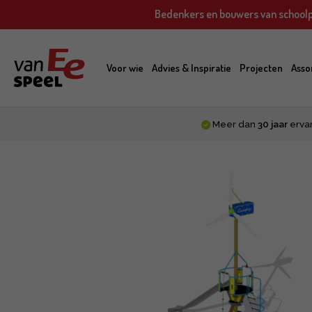
Skip
Bedenkers en bouwers van schoolp
to
main
content
Voor wie
Advies & Inspiratie
Projecten
Asso
Meer dan
30 jaar
erva