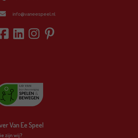
info@vaneespeel.nl
ver Van Ee Speel
e zijn wij?