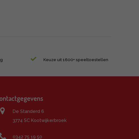
ng
Keuze uit 1600+ speeltoestellen
ontactgegevens
De Standerd 6
3774 SC Kootwijkerbroek
0342 75 19 50