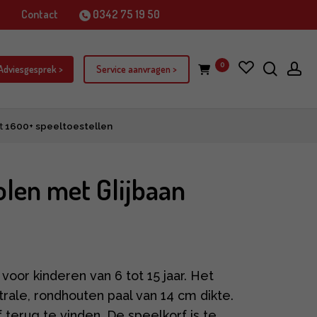
j
Contact
0342 75 19 50
zoek
ac
0
item
 Adviesgesprek >
Service aanvragen >
t
1600+ speeltoestellen
len met Glijbaan
oor kinderen van 6 tot 15 jaar. Het
rale, rondhouten paal van 14 cm dikte.
 terug te vinden. De speelkorf is te