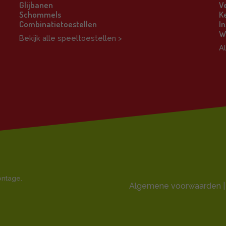
Glijbanen
V
Schommels
K
Combinatietoestellen
In
W
Bekijk alle speeltoestellen >
A
montage.
Algemene voorwaarden |