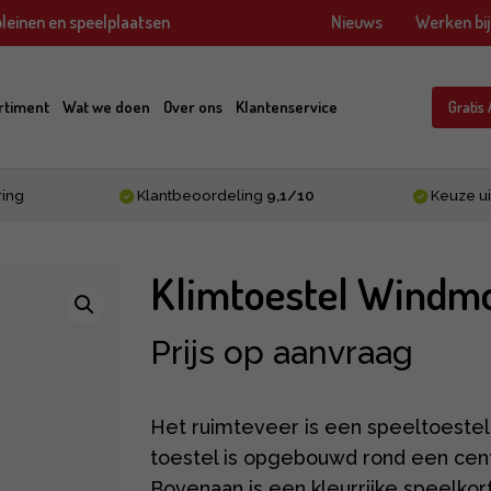
leinen en speelplaatsen
Nieuws
Werken bi
rtiment
Wat we doen
Over ons
Klantenservice
Gratis
ring
Klantbeoordeling
9,1/10
Keuze ui
Klimtoestel Windmo
Prijs op aanvraag
Het ruimteveer is een speeltoestel v
toestel is opgebouwd rond een cent
Bovenaan is een kleurrijke speelkorf