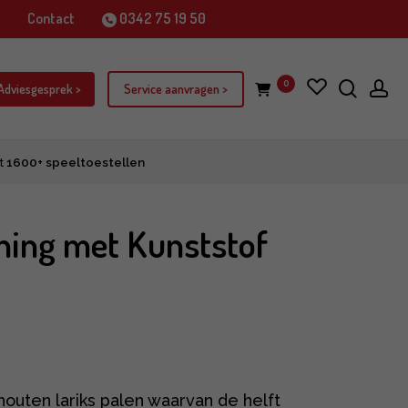
j
Contact
0342 75 19 50
zoek
ac
0
item
 Adviesgesprek >
Service aanvragen >
t
1600+ speeltoestellen
ning met Kunststof
uten lariks palen waarvan de helft