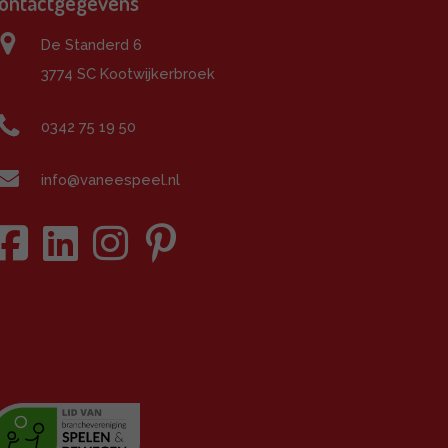
ontactgegevens
De Standerd 6
3774 SC Kootwijkerbroek
0342 75 19 50
info@vaneespeel.nl