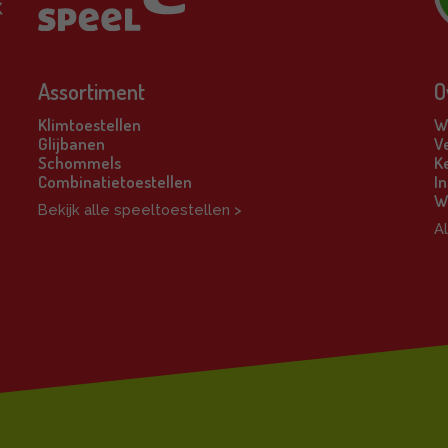
Assortiment
O
Klimtoestellen
Wi
Glijbanen
V
Schommels
K
Combinatietoestellen
In
W
Bekijk alle speeltoestellen >
A