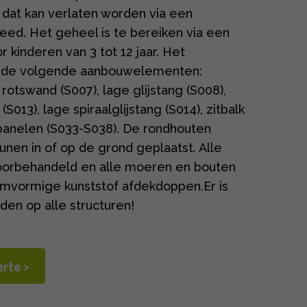
 dat kan verlaten worden via een
reed. Het geheel is te bereiken via een
r kinderen van 3 tot 12 jaar. Het
t de volgende aanbouwelementen:
rotswand (S007), lage glijstang (S008),
013), lage spiraalglijstang (S014), zitbalk
lpanelen (S033-S038). De rondhouten
en in of op de grond geplaatst. Alle
voorbehandeld en alle moeren en bouten
emvormige kunststof afdekdoppen.Er is
den op alle structuren!
rte >