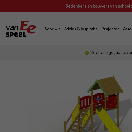
Skip
Bedenkers en bouwers van schoolp
to
main
content
Voor wie
Advies & Inspiratie
Projecten
Asso
Meer dan
30 jaar
erva