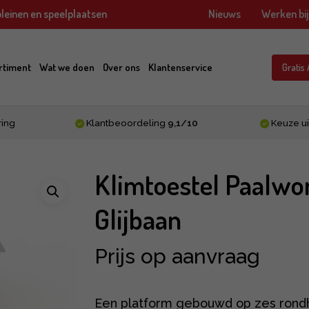
leinen en speelplaatsen
Nieuws
Werken bi
rtiment
Wat we doen
Over ons
Klantenservice
Gratis
ring
Klantbeoordeling
9,1/10
Keuze ui
Klimtoestel Paalwo
Glijbaan
Prijs op aanvraag
Een platform gebouwd op zes rondho