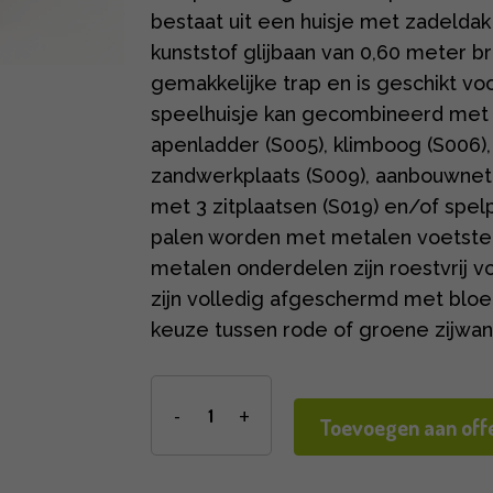
bestaat uit een huisje met zadeldak
kunststof glijbaan van 0,60 meter b
gemakkelijke trap en is geschikt voo
speelhuisje kan gecombineerd me
apenladder (S005), klimboog (S006), 
zandwerkplaats (S009), aanbouwnet (S
met 3 zitplaatsen (S019) en/of spe
palen worden met metalen voetsteun
metalen onderdelen zijn roestvrij 
zijn volledig afgeschermd met blo
keuze tussen rode of groene zijwan
Toevoegen aan offe