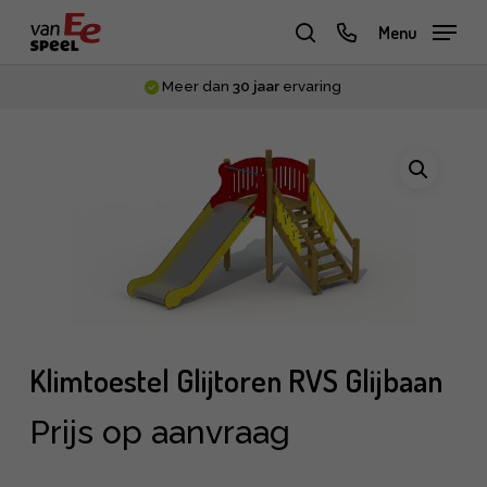
Skip
phone
Menu
to
zoeken
main
Meer dan
30 jaar
ervaring
content
Klimtoestel Glijtoren RVS Glijbaan
Prijs op aanvraag