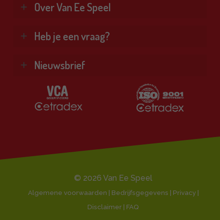
Klimtoestellen
Over Van Ee Speel
Glijbanen
Schommels
Wie zijn wij?
Heb je een vraag?
Combinatietoestellen
Veel gestelde vragen
Kennisbank
Vind je antwoord snel en makkelijk op onze
Nieuwsbrief
Bekijk alle producten ❯
klantenservice pagina.
Al onze diensten ❯
Ontvang de beste aanbiedingen en persoonlijk
Naar de klantenservice
advies.
Klantbeoordeling 9,1/10
E-
mailadres
© 2026 Van Ee Speel
Algemene voorwaarden | Bedrijfsgegevens | Privacy |
Disclaimer |
FAQ