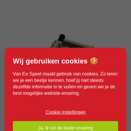
Wij gebruiken cookies 🍪
Van Ee Speel maakt gebruik van cookies. Zo leren
we je een beetje kennen, hoef jij niet steeds
dezelfde informatie in te vullen en geven we je de
best mogelijke website-ervaring.
Cookie instellingen
Product bekijken
Ja, ik wil de beste ervaring