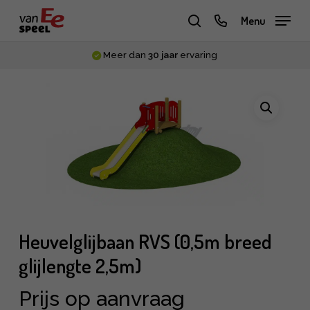
Skip
phone
Menu
to
zoeken
main
Meer dan
30 jaar
ervaring
content
Heuvelglijbaan RVS (0,5m breed
glijlengte 2,5m)
Prijs op aanvraag