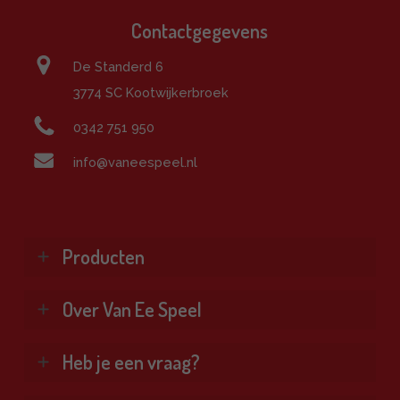
Contactgegevens
De Standerd 6
3774 SC Kootwijkerbroek
0342 751 950
info@vaneespeel.nl
Producten
Klimtoestellen
Over Van Ee Speel
Glijbanen
Schommels
Wie zijn wij?
Heb je een vraag?
Combinatietoestellen
Veel gestelde vragen