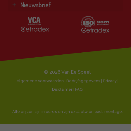
Kennisbank
Vind je antwoord snel en makkelijk op onze
Nieuwsbrief
Bekijk alle producten ❯
klantenservice pagina.
Al onze diensten ❯
Ontvang de beste aanbiedingen en persoonlijk
Naar de klantenservice
advies.
Klantbeoordeling 9,1/10
E-
mailadres
© 2026 Van Ee Speel
Algemene voorwaarden | Bedrijfsgegevens | Privacy |
Disclaimer |
FAQ
Alle prijzen zijn in euro’s en zijn excl. btw en excl. montage.