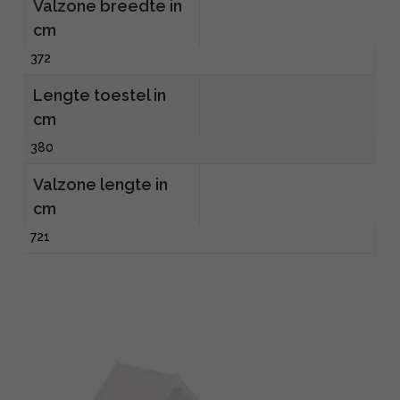
Valzone breedte in
cm
372
Lengte toestel in
cm
380
Valzone lengte in
cm
721