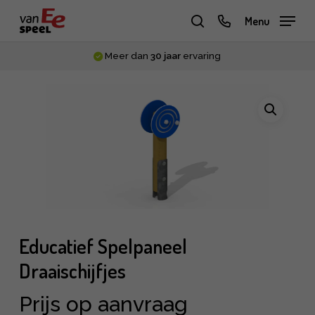
Skip
phone
Menu
to
zoeken
main
Meer dan
30 jaar
ervaring
content
Educatief Spelpaneel
Draaischijfjes
Prijs op aanvraag