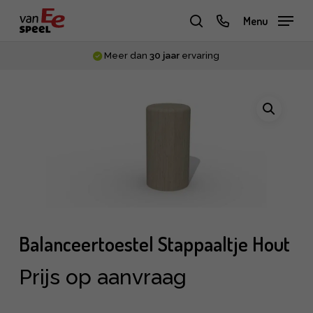
Skip
phone
Menu
to
zoeken
main
Meer dan
30 jaar
ervaring
content
Balanceertoestel Stappaaltje Hout
Prijs op aanvraag