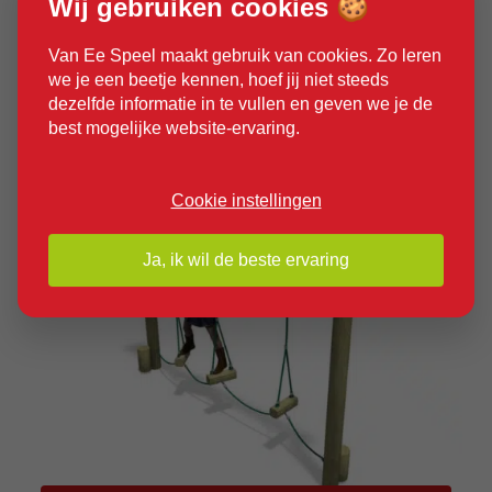
Wij gebruiken cookies 🍪
Van Ee Speel maakt gebruik van cookies. Zo leren
we je een beetje kennen, hoef jij niet steeds
dezelfde informatie in te vullen en geven we je de
best mogelijke website-ervaring.
Cookie instellingen
Ja, ik wil de beste ervaring