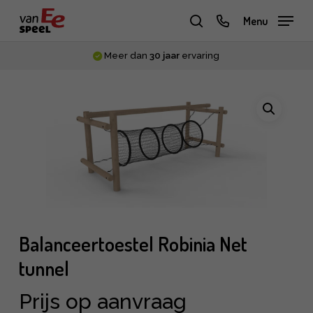
Skip
phone
Menu
to
zoeken
main
Meer dan
30 jaar
ervaring
content
Balanceertoestel Robinia Net
tunnel
Prijs op aanvraag