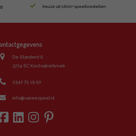
ng
Keuze uit 1600+ speeltoestellen
ontactgegevens
De Standerd 6
3774 SC Kootwijkerbroek
0342 75 19 50
info@vaneespeel.nl