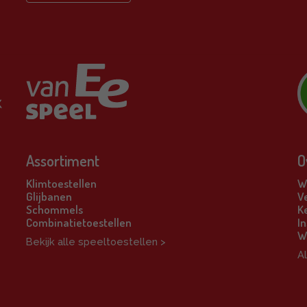
Assortiment
O
Klimtoestellen
Wi
Glijbanen
V
Schommels
K
Combinatietoestellen
In
W
Bekijk alle speeltoestellen >
A