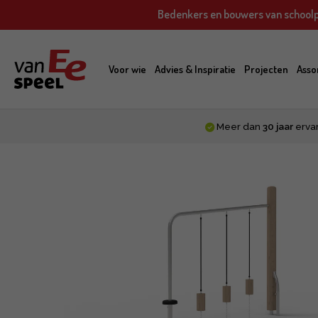
Skip
Bedenkers en bouwers van schoolp
to
main
content
Voor wie
Advies & Inspiratie
Projecten
Asso
Meer dan
30 jaar
erva