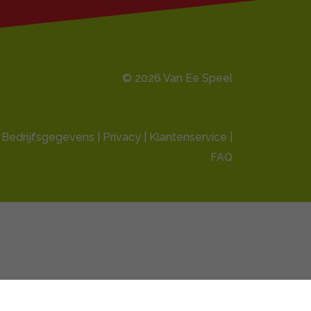
© 2026 Van Ee Speel
Bedrijfsgegevens |
Privacy
|
Klantenservice
|
FAQ