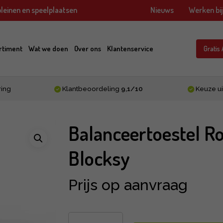
leinen en speelplaatsen
Nieuws
Werken bi
rtiment
Wat we doen
Over ons
Klantenservice
Gratis
ring
Klantbeoordeling
9,1/10
Keuze ui
Balanceertoestel Ro
Blocksy
Prijs op aanvraag