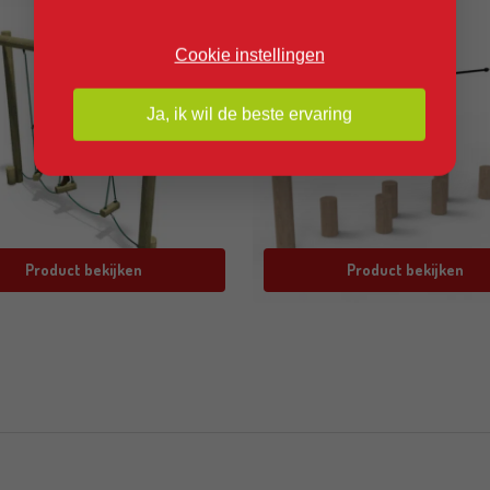
Cookie instellingen
Ja, ik wil de beste ervaring
Product bekijken
Product bekijken