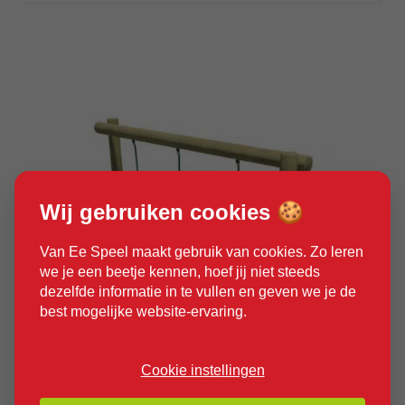
Wij gebruiken cookies 🍪
Van Ee Speel maakt gebruik van cookies. Zo leren
we je een beetje kennen, hoef jij niet steeds
dezelfde informatie in te vullen en geven we je de
best mogelijke website-ervaring.
Cookie instellingen