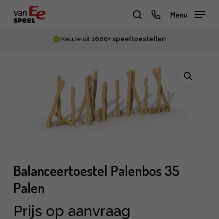
Skip
phone
Menu
to
zoeken
main
Keuze uit
1600+ speeltoestellen
content
Balanceertoestel Palenbos 35
Palen
Prijs op aanvraag