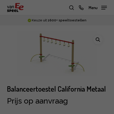
Skip
phone
Menu
to
zoeken
main
Keuze uit
1600+ speeltoestellen
content
Balanceertoestel California Metaal
Prijs op aanvraag