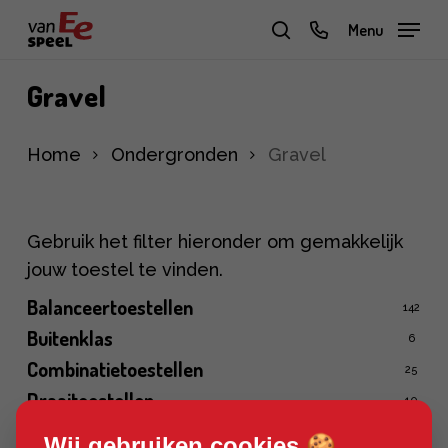
Skip
phone
Menu
to
zoeken
main
Gravel
content
Home
Ondergronden
Gravel
Gebruik het filter hieronder om gemakkelijk
jouw toestel te vinden.
Balanceertoestellen
142
Buitenklas
6
Combinatietoestellen
25
Draaitoestellen
10
Duikelrekken
24
Wij gebruiken cookies 🍪