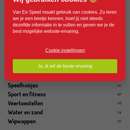
Fantasiespellen
48
Glijbanen
Van Ee Speel maakt gebruik van cookies. Zo leren
130
we je een beetje kennen, hoef jij niet steeds
Kabelbanen
10
dezelfde informatie in te vullen en geven we je de
Klimtoestellen
best mogelijke website-ervaring.
191
Maatwerk
7
Meubilair
30
Cookie instellingen
Schaduwdoeken
1
Schommels
Ja, ik wil de beste ervaring
45
Speelaanleidingen
66
Speelhuisjes
51
Sport en fitness
40
Veertoestellen
26
Water en zand
24
Wipwappen
10